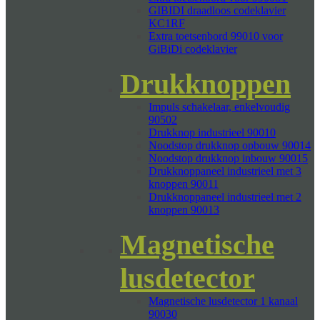
GIBIDI draadloos codeklavier
KC1RF
Extra toetsenbord 99010 voor
GiBiDi codeklavier
Drukknoppen
Impuls schakelaar, enkelvoudig
90502
Drukknop industrieel 90010
Noodstop drukknop opbouw 90014
Noodstop drukknop inbouw 90015
Drukknoppaneel industrieel met 3
knoppen 90011
Drukknoppaneel industrieel met 2
knoppen 90013
Magnetische
lusdetector
Magnetische lusdetector 1 kanaal
90030