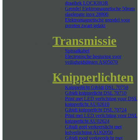
draaihek LOCKHOR
Grendel Elektromagnetische 50mm
slaglengte inox 28800
Elektromagnetische grendel voor
poorten zwart gelakt
Transmissie
Spiraalkabel
Electronische besturing voor
veiligheidslijsten AS05070
Knipperlichten
Knipperlicht GibIdi DSL 70750
Gibidi knipperlicht DSL 70710
Print met LED verlichting voor DSL
knipperlicht AU02610
Gibidi knipperlicht DSL 70724
Print met LED verlichting voor DSL
knipperlicht AU02624
Gibidi geel verkeerslicht met
ledverlichting AU02050
Gibidi rood verkeerslicht met