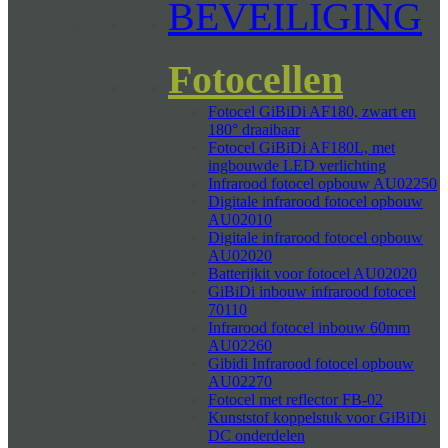
BEVEILIGING
Fotocellen
Fotocel GiBiDi AF180, zwart en
180° draaibaar
Fotocel GiBiDi AF180L, met
ingbouwde LED verlichting
Infrarood fotocel opbouw AU02250
Digitale infrarood fotocel opbouw
AU02010
Digitale infrarood fotocel opbouw
AU02020
Batterijkit voor fotocel AU02020
GiBiDi inbouw infrarood fotocel
70110
Infrarood fotocel inbouw 60mm
AU02260
Gibidi Infrarood fotocel opbouw
AU02270
Fotocel met reflector FB-02
Kunststof koppelstuk voor GiBiDi
DC onderdelen