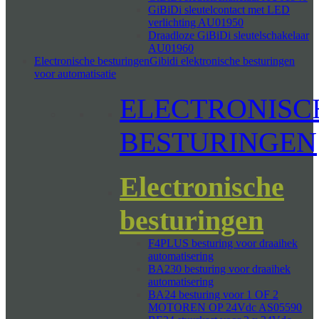
GiBiDi sleutelcontact met LED
verlichting AU01950
Draadloze GiBiDi sleutelschakelaar
AU01960
Electronische besturingen
Gibidi elektronische besturingen
voor automatisatie
ELECTRONISC
BESTURINGEN
Electronische
besturingen
F4PLUS besturing voor draaihek
automatisering
BA230 besturing voor draaihek
automatisering
BA24 besturing voor 1 OF 2
MOTOREN OP 24Vdc AS05590