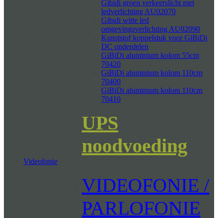
Gibidi groen verkeerslicht met
ledverlichting AU02070
Gibidi witte led
omgevingsverlichting AU02090
Kunststof koppelstuk voor GiBiDi
DC onderdelen
GiBiDi aluminium kolom 55cm
70420
GiBiDi aluminium kolom 110cm
70400
GiBiDi aluminium kolom 110cm
70410
UPS
noodvoeding
Videofonie
VIDEOFONIE /
PARLOFONIE