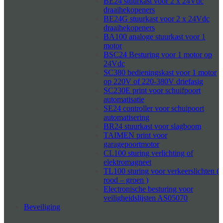
BE24 stuurkast voor 2 x 24Vdc
draaihekopeners
BE24G stuurkast voor 2 x 24Vdc
draaihekopeners
BA100 analoge stuurkast voor 1
motor
BSC24 Besturing voor 1 motor op
24Vdc
SC380 bedieningskast voor 1 motor
op 220V of 220-380V driefasig
SC230E print voor schuifpoort
automatisatie
SE24 controller voor schuipoort
automatisering
BR24 stuurkast voor slagboom
TAIMEN print voor
garagepoortmotor
CL100 sturing verlichting of
elektromagneet
TL100 sturing voor verkeerslichten (
rood – groen )
Electronische besturing voor
veiligheidslijsten AS05070
Beveiliging