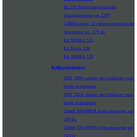
BL233 Electromechanische
draaihekopener op 220V
GiBiDi modo 12 elektromechanische
hekopener op 12V dc
Kit SERRA 321
Kit Kuda 200
Kit SERRA 330
Knikarmopeners
ART 5000 opener met knikarm voor
brede kolommen
ART 5024 opener met knikarm voor
brede kolommen
Gibidi SNAPPER knikarmopener op
24Vdc
Gibidi SNAPPER knikarmopener op
24Vdc