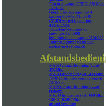
Plug in ontvanger GIBIDI 868 Mhz.
AU02940
Gibidi losse ontvanger met 4
kanalen 868Mhz. AU02840
GIBIDI versterkingsantenne
433.920 Mhz.
Buitenhuis behuizing voor
ontvanger AU02800
behuizing voor ontvanger AU02600
Universele ontvanger met wifi
module en APP controle
Afstandsbedien
MAKO afstandsbediening (zwart)
433 Mhz.
MAKO handzender (wit ) 433 Mhz.
VINCI afstandsbediening 2 kanaals
AU03300
MAKO afstandsbediening (zwart)
868Mhz.
MAKO handzender (wit ) 868 Mhz.
GiBiDi 40,685 Mhz.
afstandsbediening