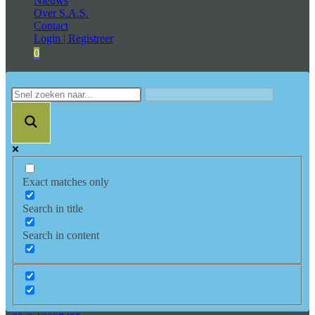
Nieuws
Over S.A.S.
Contact
Login | Registreer
0
Exact matches only
Search in title
Search in content