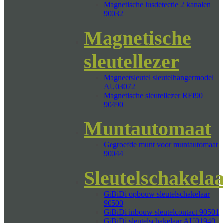
Magnetische lusdetectie 2 kanalen
90032
Magnetische
sleutellezer
Magneetsleutel sleutelhangermodel
AU03072
Magnetische sleutellezer RFI90
90490
Muntautomaat
Gegroefde munt voor muntautomaat
90044
Sleutelschakela
GiBiDi opbouw sleutelschakelaar
90500
GiBiDi inbouw sleutelcontact 90501
GiBiDi sleutelschakelaar AU01940