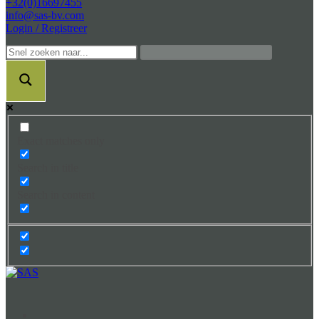
+32(0)16697455
info@sas-bv.com
Login / Registreer
Exact matches only
Search in title
Search in content